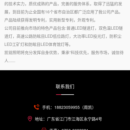
的技术实力，质优成熟的产品，完善的服务体系，取得了迅猛的发
展，到目前为止全国有16个省市自治区都广泛应用了我公司产品。
产品陆续获得发明专利，实用新型专利，外观专利。
公司目前推向市场的特色产品包含:普通LED隧道灯，双色温LED隧
道灯，高速公路防眩目LED低位路灯，大功率LED投光灯，防积尘
LED工矿灯和防眩目LED体育馆灯等。
凯铭照明将充分发挥自身优势，秉承“科技优先，服务市场，诚信待
人......
联系我们
手机：18823059955（周凯）
地址：广东省江门市江海区永宁路4号